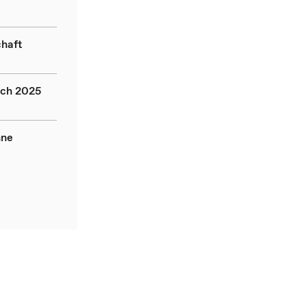
chaft
ich 2025
hne