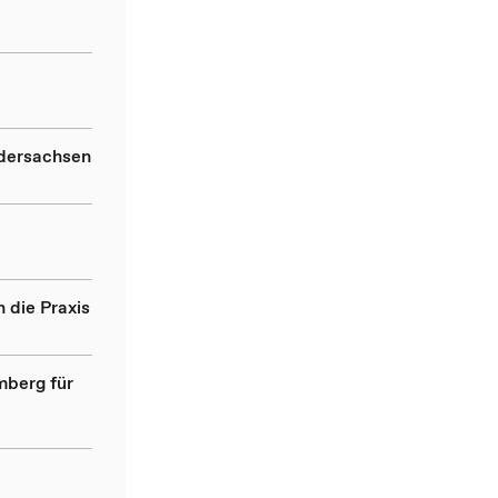
edersachsen
 die Praxis
mberg für