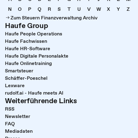
N
O
P
Q
R
S
T
U
V
W
X
Y
Z
Zum Steuern Finanzverwaltung Archiv
Haufe Group
Haufe People Operations
Haufe Fachwissen
Haufe HR-Software
Haufe Digitale Personalakte
Haufe Onlinetraining
Smartsteuer
Schäffer-Poeschel
Lexware
rudolf.ai - Haufe meets AI
Weiterführende Links
RSS
Newsletter
FAQ
Mediadaten