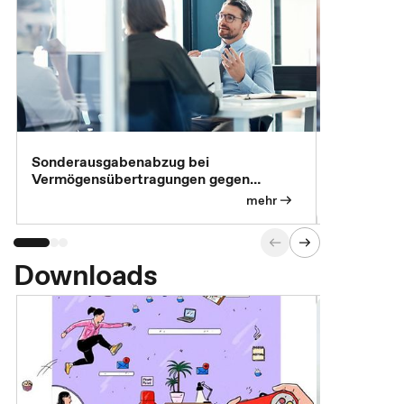
Sonderausgabenabzug bei
Gesonderte
Vermögensübertragungen gegen
Feststellu
Versorgungsleistungen
Exklusivb
mehr
Downloads