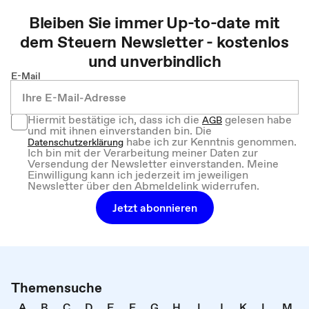
Bleiben Sie immer Up-to-date mit
dem
Steuern
Newsletter - kostenlos
und unverbindlich
E-Mail
Hiermit bestätige ich, dass ich die
gelesen habe
AGB
und mit ihnen einverstanden bin. Die
habe ich zur Kenntnis genommen.
Datenschutzerklärung
Ich bin mit der Verarbeitung meiner Daten zur
Versendung der Newsletter einverstanden. Meine
Einwilligung kann ich jederzeit im jeweiligen
Newsletter über den Abmeldelink widerrufen.
Jetzt abonnieren
Themensuche
A
B
C
D
E
F
G
H
I
J
K
L
M