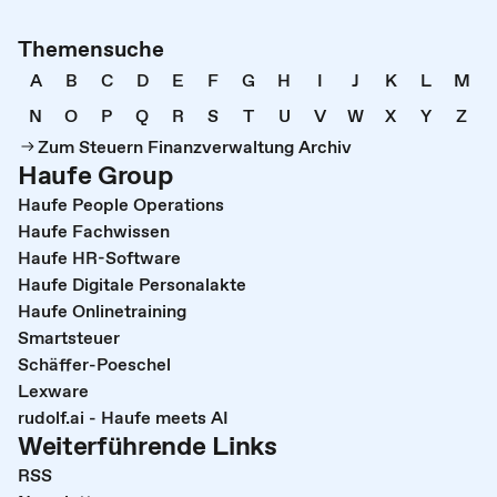
Themensuche
A
B
C
D
E
F
G
H
I
J
K
L
M
N
O
P
Q
R
S
T
U
V
W
X
Y
Z
Zum Steuern Finanzverwaltung Archiv
Haufe Group
Haufe People Operations
Haufe Fachwissen
Haufe HR-Software
Haufe Digitale Personalakte
Haufe Onlinetraining
Smartsteuer
Schäffer-Poeschel
Lexware
rudolf.ai - Haufe meets AI
Weiterführende Links
RSS