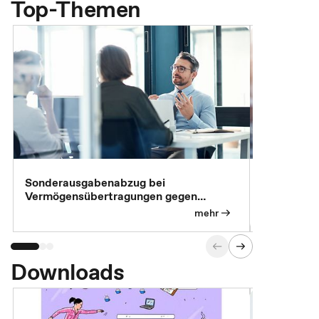
Top-Themen
Sonderausgabenabzug bei
Gesonderte
Vermögensübertragungen gegen
Feststellu
Versorgungsleistungen
Exklusivb
mehr
Downloads