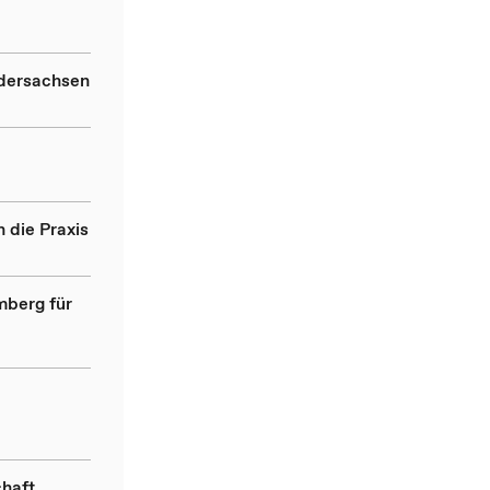
edersachsen
 die Praxis
mberg für
chaft