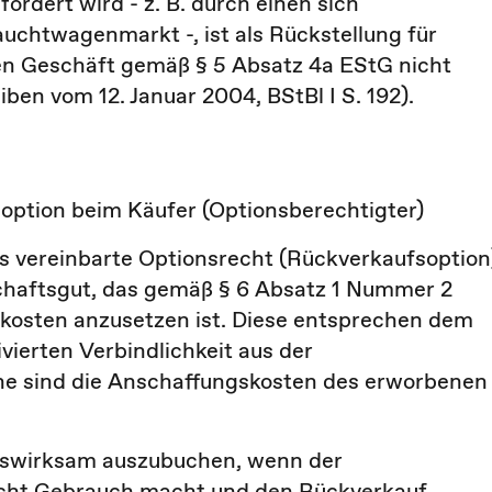
ordert wird - z. B. durch einen sich
uchtwagenmarkt -, ist als Rückstellung für
n Geschäft gemäß § 5 Absatz 4a EStG nicht
ben vom 12. Januar 2004, BStBl I S. 192).
option beim Käufer (Optionsberechtigter)
as vereinbarte Optionsrecht (Rückverkaufsoption
schaftsgut, das gemäß § 6 Absatz 1 Nummer 2
kosten anzusetzen ist. Diese entsprechen dem
ierten Verbindlichkeit aus der
Höhe sind die Anschaffungskosten des erworbenen
lgswirksam auszubuchen, wenn der
echt Gebrauch macht und den Rückverkauf