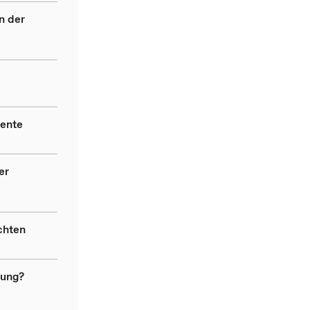
n der
rente
er
chten
rung?