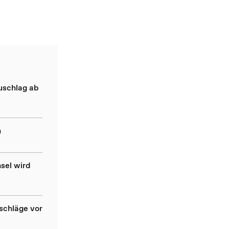
uschlag ab
n
sel wird
schläge vor