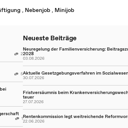
ftigung
,
Nebenjob
,
Minijob
Neueste Beiträge
Neuregelung der Familienversicherung: Beitragsz
2028
2
03.08.2026
Aktuelle Gesetzgebungsverfahren im Sozialwese
5
30.07.2026
bei
Fristversäumnis beim Krankenversicherungswech
teuer
27.07.2026
gerschaft
Rentenkommission legt weitreichende Reformvor
1
22.06.2026