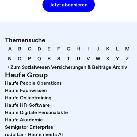
Jetzt abonnieren
Themensuche
A
B
C
D
E
F
G
H
I
J
K
L
M
N
O
P
Q
R
S
T
U
V
W
X
Y
Z
Zum Sozialwesen Versicherungen & Beiträge Archiv
Haufe Group
Haufe People Operations
Haufe Fachwissen
Haufe Onlinetraining
Haufe HR-Software
Haufe Digitale Personalakte
Haufe Akademie
Semigator Enterprise
rudolf.ai - Haufe meets AI