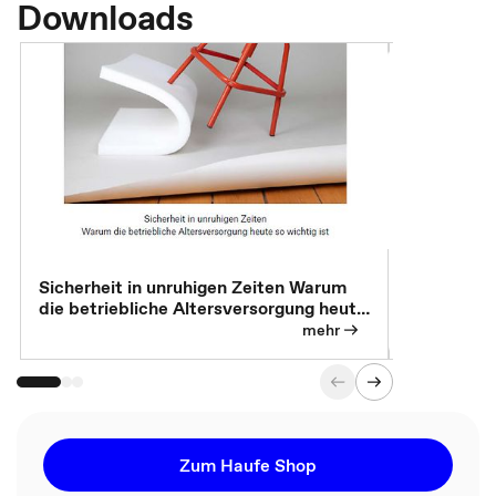
Downloads
Sicherheit in unruhigen Zeiten Warum
Betrieblic
die betriebliche Altersversorgung heute
Individuali
so wichtig ist
mehr
Zum Haufe Shop