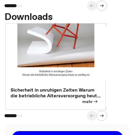
Downloads
Sicherheit in unruhigen Zeiten Warum
Betrieblic
die betriebliche Altersversorgung heute
Individuali
so wichtig ist
mehr