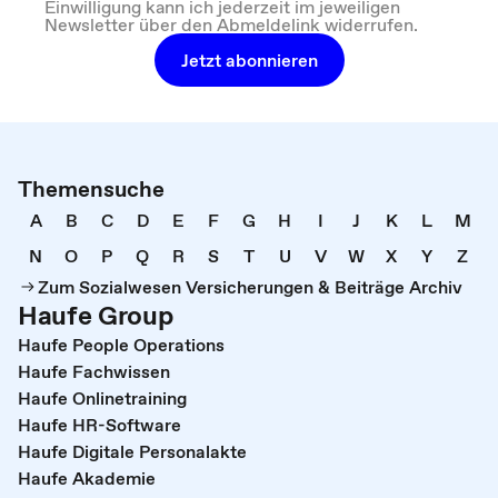
Einwilligung kann ich jederzeit im jeweiligen
Newsletter über den Abmeldelink widerrufen.
Jetzt abonnieren
Themensuche
A
B
C
D
E
F
G
H
I
J
K
L
M
N
O
P
Q
R
S
T
U
V
W
X
Y
Z
Zum Sozialwesen Versicherungen & Beiträge Archiv
Haufe Group
Haufe People Operations
Haufe Fachwissen
Haufe Onlinetraining
Haufe HR-Software
Haufe Digitale Personalakte
Haufe Akademie