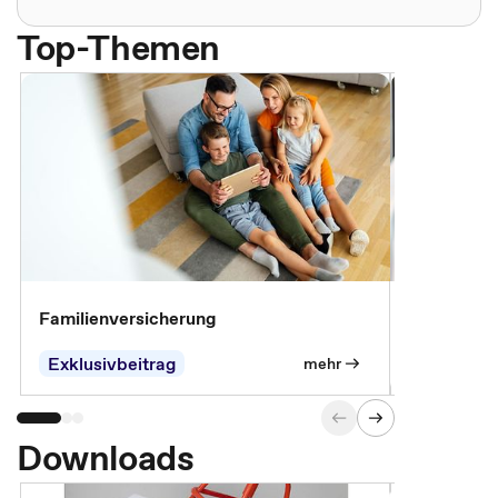
Top-Themen
Familienversicherung
Arbeitsunf
Entgeltfor
Exklusivbeitrag
Exklusivb
mehr
Downloads