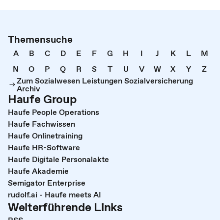
Themensuche
A
B
C
D
E
F
G
H
I
J
K
L
M
N
O
P
Q
R
S
T
U
V
W
X
Y
Z
Zum Sozialwesen Leistungen Sozialversicherung
Archiv
Haufe Group
Haufe People Operations
Haufe Fachwissen
Haufe Onlinetraining
Haufe HR-Software
Haufe Digitale Personalakte
Haufe Akademie
Semigator Enterprise
rudolf.ai - Haufe meets AI
Weiterführende Links
RSS