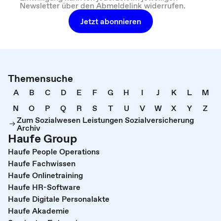
Newsletter über den Abmeldelink widerrufen.
Jetzt abonnieren
Themensuche
A
B
C
D
E
F
G
H
I
J
K
L
M
N
O
P
Q
R
S
T
U
V
W
X
Y
Z
Zum Sozialwesen Leistungen Sozialversicherung
Archiv
Haufe Group
Haufe People Operations
Haufe Fachwissen
Haufe Onlinetraining
Haufe HR-Software
Haufe Digitale Personalakte
Haufe Akademie