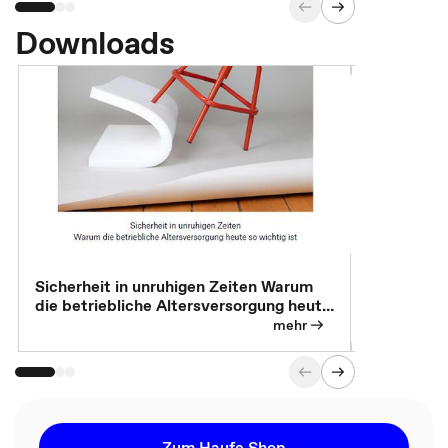
Downloads
Sicherheit in unruhigen Zeiten Warum
Betrieblic
die betriebliche Altersversorgung heute
Individuali
so wichtig ist
mehr
Zum Haufe Shop