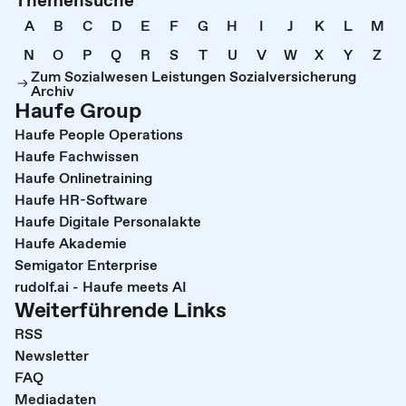
A
B
C
D
E
F
G
H
I
J
K
L
M
N
O
P
Q
R
S
T
U
V
W
X
Y
Z
Zum Sozialwesen Leistungen Sozialversicherung
Archiv
Haufe Group
Haufe People Operations
Haufe Fachwissen
Haufe Onlinetraining
Haufe HR-Software
Haufe Digitale Personalakte
Haufe Akademie
Semigator Enterprise
rudolf.ai - Haufe meets AI
Weiterführende Links
RSS
Newsletter
FAQ
Mediadaten