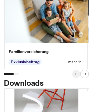
Familienversicherung
Arbeitsunf
Entgeltfor
Exklusivbeitrag
Exklusivb
mehr
Downloads