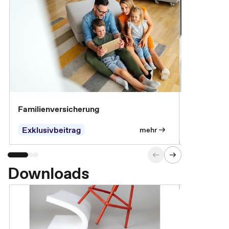
Familienversicherung
Arbeitsunf
Entgeltfor
Exklusivbeitrag
Exklusivb
mehr
Downloads