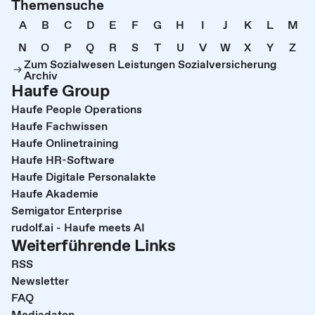
Themensuche
A
B
C
D
E
F
G
H
I
J
K
L
M
N
O
P
Q
R
S
T
U
V
W
X
Y
Z
Zum Sozialwesen Leistungen Sozialversicherung
Archiv
Haufe Group
Haufe People Operations
Haufe Fachwissen
Haufe Onlinetraining
Haufe HR-Software
Haufe Digitale Personalakte
Haufe Akademie
Semigator Enterprise
rudolf.ai - Haufe meets AI
Weiterführende Links
RSS
Newsletter
FAQ
Mediadaten