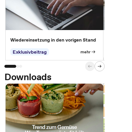
Wiedereinsetzung in den vorigen Stand
Erscheinen 
Parteien, 
Exklusivbeitrag
Exklusivb
mehr
Downloads