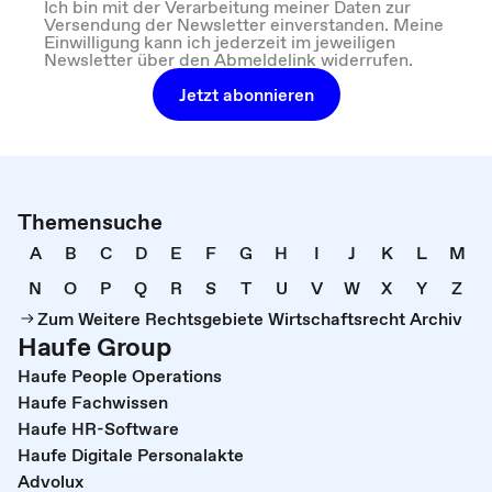
Ich bin mit der Verarbeitung meiner Daten zur
Versendung der Newsletter einverstanden. Meine
Einwilligung kann ich jederzeit im jeweiligen
Newsletter über den Abmeldelink widerrufen.
Jetzt abonnieren
Themensuche
A
B
C
D
E
F
G
H
I
J
K
L
M
N
O
P
Q
R
S
T
U
V
W
X
Y
Z
Zum Weitere Rechtsgebiete Wirtschaftsrecht Archiv
Haufe Group
Haufe People Operations
Haufe Fachwissen
Haufe HR-Software
Haufe Digitale Personalakte
Advolux