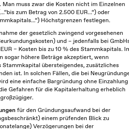
Man muss zwar die Kosten nicht im Einzelnen
(…“bis zum Betrag von 2.500 EUR…“) oder
tammkapitals…“) Höchstgrenzen festlegen.
rnahme der gesetzlich zwingend vorgesehenen
eurkundungskosten) und – jedenfalls bei GmbH
EUR – Kosten bis zu 10 % des Stammkapitals. I
en sogar höhere Beträge akzeptiert, wenn
as Stammkapital übersteigendes, zusätzliches
den ist. In solchen Fällen, die bei Neugründung
 wird eine einfache Bargründung ohne Einzahlung
 die Gefahren für die Kapitalerhaltung erheblich
 großzügiger.
lungen
für den Gründungsaufwand bei der
sbeschränkt) einem prüfenden Blick zu
monatelange) Verzögerungen bei der