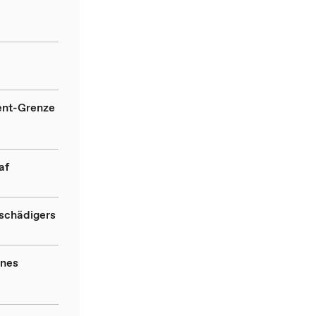
ent-Grenze
af
tschädigers
ines