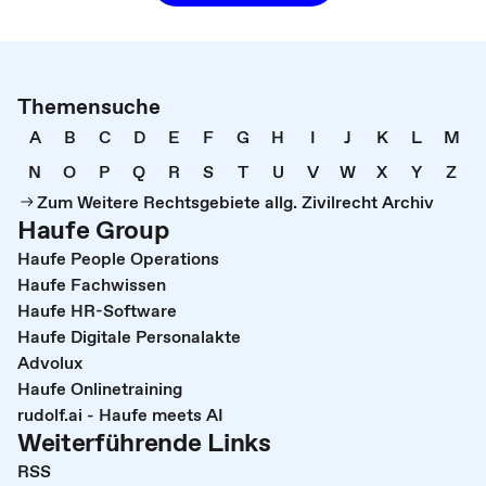
Themensuche
A
B
C
D
E
F
G
H
I
J
K
L
M
N
O
P
Q
R
S
T
U
V
W
X
Y
Z
Zum Weitere Rechtsgebiete allg. Zivilrecht Archiv
Haufe Group
Haufe People Operations
Haufe Fachwissen
Haufe HR-Software
Haufe Digitale Personalakte
Advolux
Haufe Onlinetraining
rudolf.ai - Haufe meets AI
Weiterführende Links
RSS