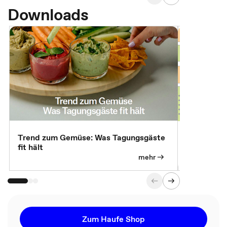
Downloads
Trend zum Gemüse: Was Tagungsgäste
Digital Gu
fit hält
mehr
Zum Haufe Shop