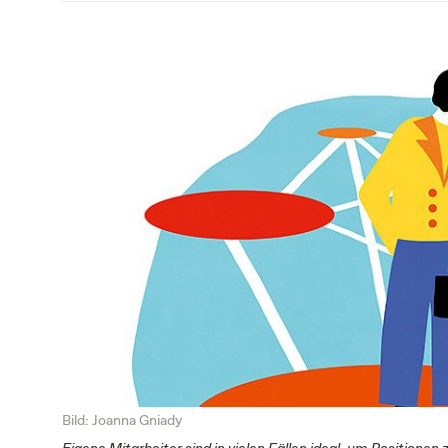
Bild: Joanna Gniady
Eigene Mitarbeiter sind in vielen Fällen ideal, um Positione