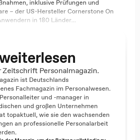
ßnahmen, inklusive Prüfungen und
ware – der US-Hersteller Cornerstone On
Anwendern in 180 Länder
...
 weiterlesen
er Zeitschrift Personalmagazin.
gazin ist Deutschlands
senes Fachmagazin im Personalwesen.
 Personalleiter und -manager in
ndischen und großen Unternehmen
t topaktuell, wie sie den wachsenden
gen an professionelle Personalarbeit
erden.
e das Magazin, um den Beitrag vollständig zu