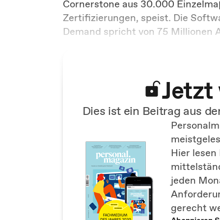
Cornerstone aus 30.000 Einzelma
Zertifizierungen, speist. Die Soft
Demand spricht von 75 Millionen 
Jetzt
Dies ist ein Beitrag aus d
Personalma
meistgele
Hier lesen
mittelstä
jeden Mona
Anforderun
gerecht w
Abonnieren Si