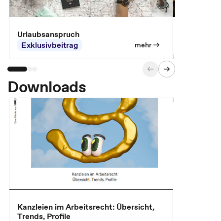
Urlaubsanspruch
Ferienjobb
Exklusivbeitrag
Exklusivb
mehr
Downloads
Kanzleien im Arbeitsrecht: Übersicht,
MBA, Maste
Trends, Profile
für die KI-