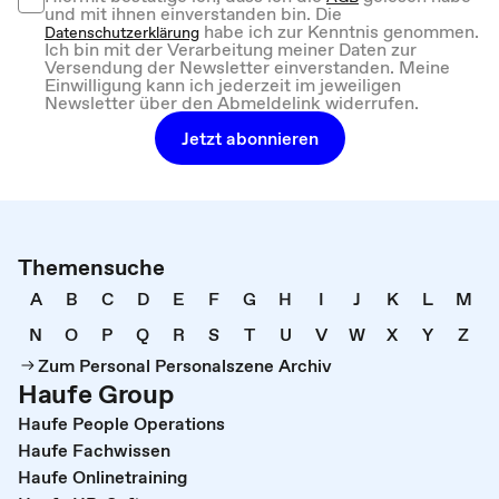
und mit ihnen einverstanden bin. Die
habe ich zur Kenntnis genommen.
Datenschutzerklärung
Ich bin mit der Verarbeitung meiner Daten zur
Versendung der Newsletter einverstanden. Meine
Einwilligung kann ich jederzeit im jeweiligen
Newsletter über den Abmeldelink widerrufen.
Jetzt abonnieren
Themensuche
A
B
C
D
E
F
G
H
I
J
K
L
M
N
O
P
Q
R
S
T
U
V
W
X
Y
Z
Zum Personal Personalszene Archiv
Haufe Group
Haufe People Operations
Haufe Fachwissen
Haufe Onlinetraining