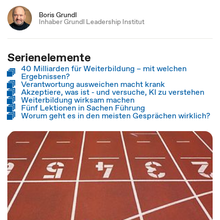
Boris Grundl
Inhaber Grundl Leadership Institut
Serienelemente
40 Milliarden für Weiterbildung – mit welchen
Ergebnissen?
Verantwortung ausweichen macht krank
Akzeptiere, was ist - und versuche, KI zu verstehen
Weiterbildung wirksam machen
Fünf Lektionen in Sachen Führung
Worum geht es in den meisten Gesprächen wirklich?