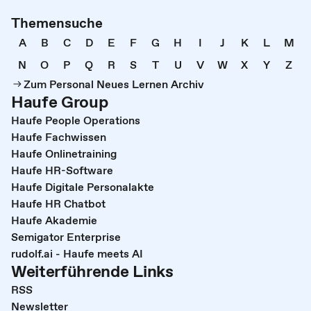
Themensuche
A
B
C
D
E
F
G
H
I
J
K
L
M
N
O
P
Q
R
S
T
U
V
W
X
Y
Z
Zum Personal Neues Lernen Archiv
Haufe Group
Haufe People Operations
Haufe Fachwissen
Haufe Onlinetraining
Haufe HR-Software
Haufe Digitale Personalakte
Haufe HR Chatbot
Haufe Akademie
Semigator Enterprise
rudolf.ai - Haufe meets AI
Weiterführende Links
RSS
Newsletter