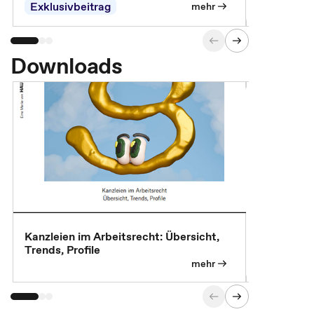
Exklusivbeitrag
Exklusivb
mehr
Downloads
Kanzleien im Arbeitsrecht: Übersicht,
MBA, Maste
Trends, Profile
für die KI-
mehr