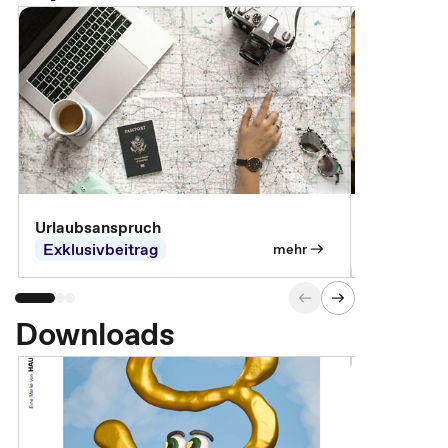
Urlaubsanspruch
Ferienjobb
Exklusivbeitrag
Exklusivb
mehr
Downloads