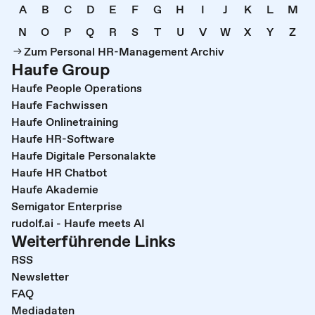
A
B
C
D
E
F
G
H
I
J
K
L
M
N
O
P
Q
R
S
T
U
V
W
X
Y
Z
Zum Personal HR-Management Archiv
Haufe Group
Haufe People Operations
Haufe Fachwissen
Haufe Onlinetraining
Haufe HR-Software
Haufe Digitale Personalakte
Haufe HR Chatbot
Haufe Akademie
Semigator Enterprise
rudolf.ai - Haufe meets AI
Weiterführende Links
RSS
Newsletter
FAQ
Mediadaten