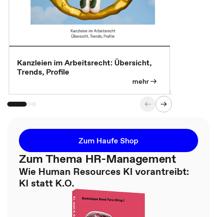
Kanzleien im Arbeitsrecht: Übersicht,
MBA, Maste
Trends, Profile
für die KI-
mehr
Zum Haufe Shop
Zum Thema HR-Management
Wie Human Resources KI vorantreibt:
KI statt K.O.