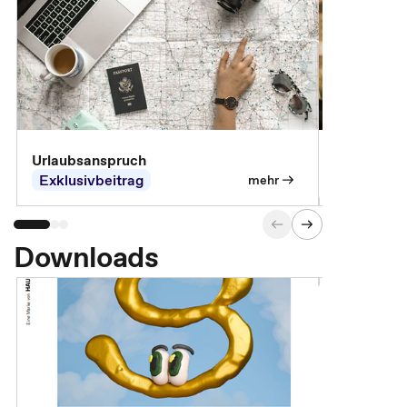
Urlaubsanspruch
Ferienjobb
Exklusivbeitrag
Exklusivb
mehr
Downloads