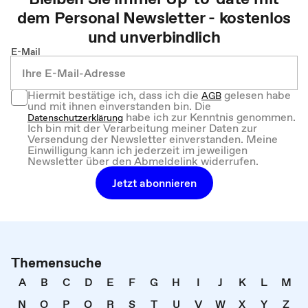
dem
Personal
Newsletter - kostenlos
und unverbindlich
E-Mail
Hiermit bestätige ich, dass ich die
gelesen habe
AGB
und mit ihnen einverstanden bin. Die
habe ich zur Kenntnis genommen.
Datenschutzerklärung
Ich bin mit der Verarbeitung meiner Daten zur
Versendung der Newsletter einverstanden. Meine
Einwilligung kann ich jederzeit im jeweiligen
Newsletter über den Abmeldelink widerrufen.
Jetzt abonnieren
Themensuche
A
B
C
D
E
F
G
H
I
J
K
L
M
N
O
P
Q
R
S
T
U
V
W
X
Y
Z