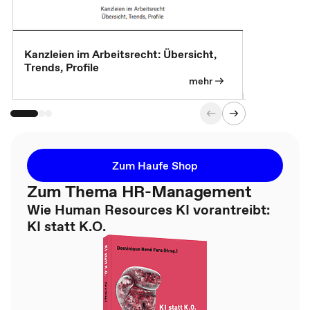
Kanzleien im Arbeitsrecht: Übersicht,
MBA, Maste
Trends, Profile
für die KI-
mehr
Zum Haufe Shop
Zum Thema HR-Management
Wie Human Resources KI vorantreibt:
KI statt K.O.