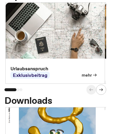
Urlaubsanspruch
Ferienjobb
Exklusivbeitrag
Exklusivb
mehr
Downloads