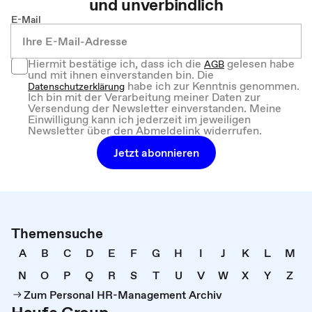
und unverbindlich
E-Mail
Hiermit bestätige ich, dass ich die
gelesen habe
AGB
und mit ihnen einverstanden bin. Die
habe ich zur Kenntnis genommen.
Datenschutzerklärung
Ich bin mit der Verarbeitung meiner Daten zur
Versendung der Newsletter einverstanden. Meine
Einwilligung kann ich jederzeit im jeweiligen
Newsletter über den Abmeldelink widerrufen.
Jetzt abonnieren
Themensuche
A
B
C
D
E
F
G
H
I
J
K
L
M
N
O
P
Q
R
S
T
U
V
W
X
Y
Z
Zum Personal HR-Management Archiv