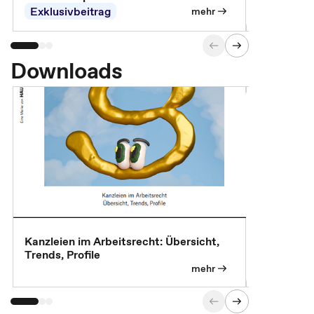
Exklusivbeitrag
Exklusivb
mehr
Downloads
Kanzleien im Arbeitsrecht: Übersicht,
MBA, Maste
Trends, Profile
für die KI-
mehr