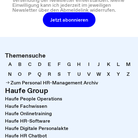
Einwilligung kann ich jederzeit im jeweiligen
Newsletter über den Abmeldelink widerrufen.
Jetzt abonnieren
Themensuche
A
B
C
D
E
F
G
H
I
J
K
L
M
N
O
P
Q
R
S
T
U
V
W
X
Y
Z
Zum Personal HR-Management Archiv
Haufe Group
Haufe People Operations
Haufe Fachwissen
Haufe Onlinetraining
Haufe HR-Software
Haufe Digitale Personalakte
Haufe HR Chatbot