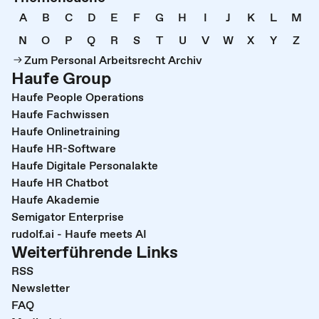
A
B
C
D
E
F
G
H
I
J
K
L
M
N
O
P
Q
R
S
T
U
V
W
X
Y
Z
Zum Personal Arbeitsrecht Archiv
Haufe Group
Haufe People Operations
Haufe Fachwissen
Haufe Onlinetraining
Haufe HR-Software
Haufe Digitale Personalakte
Haufe HR Chatbot
Haufe Akademie
Semigator Enterprise
rudolf.ai - Haufe meets AI
Weiterführende Links
RSS
Newsletter
FAQ