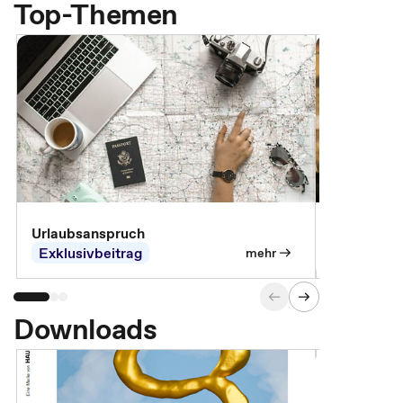
Top-Themen
Urlaubsanspruch
Ferienjobb
Exklusivbeitrag
Exklusivb
mehr
Downloads