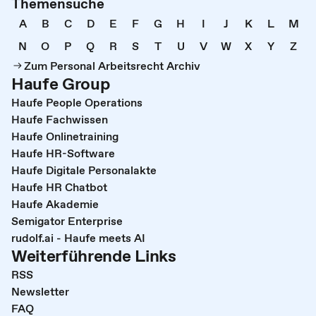
Themensuche
A
B
C
D
E
F
G
H
I
J
K
L
M
N
O
P
Q
R
S
T
U
V
W
X
Y
Z
Zum Personal Arbeitsrecht Archiv
Haufe Group
Haufe People Operations
Haufe Fachwissen
Haufe Onlinetraining
Haufe HR-Software
Haufe Digitale Personalakte
Haufe HR Chatbot
Haufe Akademie
Semigator Enterprise
rudolf.ai - Haufe meets AI
Weiterführende Links
RSS
Newsletter
FAQ