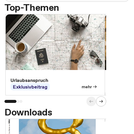
Top-Themen
Urlaubsanspruch
Ferienjobb
Exklusivbeitrag
Exklusivb
mehr
Downloads