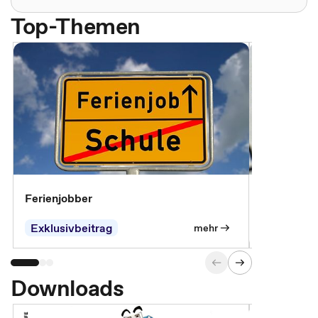
Top-Themen
Ferienjobber
Die wichti
öffentlich
Exklusivbeitrag
mehr
Downloads