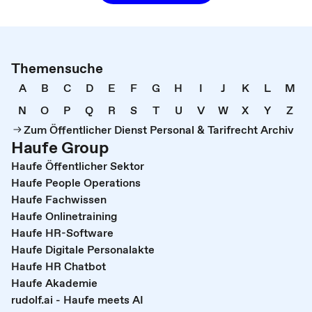
Themensuche
A
B
C
D
E
F
G
H
I
J
K
L
M
N
O
P
Q
R
S
T
U
V
W
X
Y
Z
Zum Öffentlicher Dienst Personal & Tarifrecht Archiv
Haufe Group
Haufe Öffentlicher Sektor
Haufe People Operations
Haufe Fachwissen
Haufe Onlinetraining
Haufe HR-Software
Haufe Digitale Personalakte
Haufe HR Chatbot
Haufe Akademie
rudolf.ai - Haufe meets AI