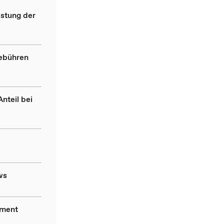
astung der
ebühren
nteil bei
ws
ement