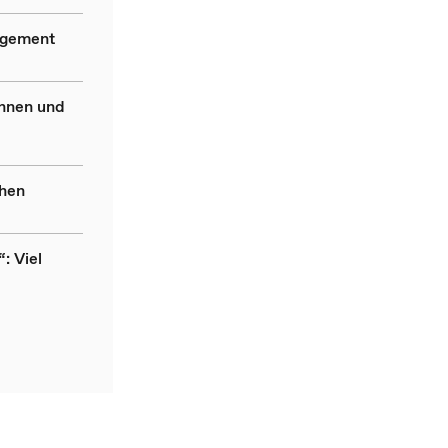
agement
innen und
chen
: Viel