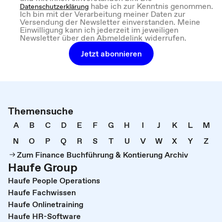
habe ich zur Kenntnis genommen.
Datenschutzerklärung
Ich bin mit der Verarbeitung meiner Daten zur
Versendung der Newsletter einverstanden. Meine
Einwilligung kann ich jederzeit im jeweiligen
Newsletter über den Abmeldelink widerrufen.
Jetzt abonnieren
Themensuche
A
B
C
D
E
F
G
H
I
J
K
L
M
N
O
P
Q
R
S
T
U
V
W
X
Y
Z
Zum Finance Buchführung & Kontierung Archiv
Haufe Group
Haufe People Operations
Haufe Fachwissen
Haufe Onlinetraining
Haufe HR-Software