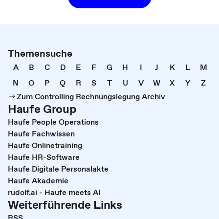
Themensuche
A
B
C
D
E
F
G
H
I
J
K
L
M
N
O
P
Q
R
S
T
U
V
W
X
Y
Z
Zum Controlling Rechnungslegung Archiv
Haufe Group
Haufe People Operations
Haufe Fachwissen
Haufe Onlinetraining
Haufe HR-Software
Haufe Digitale Personalakte
Haufe Akademie
rudolf.ai - Haufe meets AI
Weiterführende Links
RSS