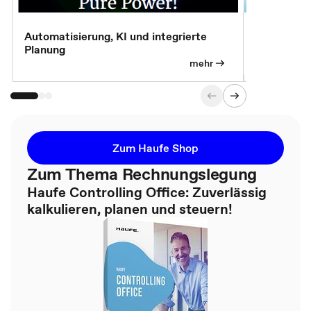
Automatisierung, KI und integrierte
CM live: A
Planung
Magazin
mehr
Zum Haufe Shop
Zum Thema Rechnungslegung
Haufe Controlling Office: Zuverlässig
kalkulieren, planen und steuern!