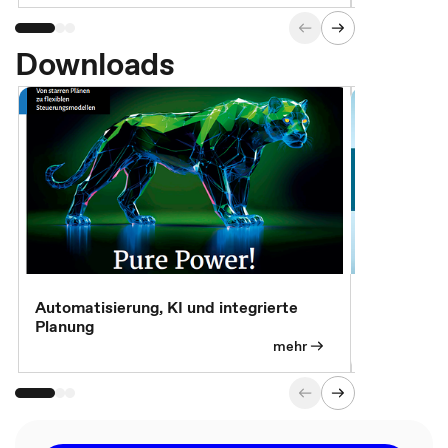
Downloads
Automatisierung, KI und integrierte
CM live: A
Planung
Magazin
mehr