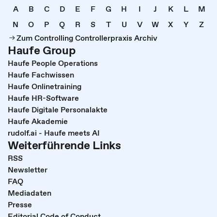
A
B
C
D
E
F
G
H
I
J
K
L
M
N
O
P
Q
R
S
T
U
V
W
X
Y
Z
Zum Controlling Controllerpraxis Archiv
Haufe Group
Haufe People Operations
Haufe Fachwissen
Haufe Onlinetraining
Haufe HR-Software
Haufe Digitale Personalakte
Haufe Akademie
rudolf.ai - Haufe meets AI
Weiterführende Links
RSS
Newsletter
FAQ
Mediadaten
Presse
Editorial Code of Conduct