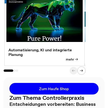
Automatisierung, KI und integrierte
CM live: A
Planung
Magazin
mehr
Zum Haufe Shop
Zum Thema Controllerpraxis
Entscheidungen vorbereiten: Business