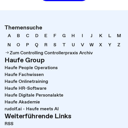
Themensuche
A
B
C
D
E
F
G
H
I
J
K
L
M
N
O
P
Q
R
S
T
U
V
W
X
Y
Z
Zum Controlling Controllerpraxis Archiv
Haufe Group
Haufe People Operations
Haufe Fachwissen
Haufe Onlinetraining
Haufe HR-Software
Haufe Digitale Personalakte
Haufe Akademie
rudolf.ai - Haufe meets AI
Weiterführende Links
RSS