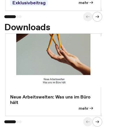
Exklusivbeitrag
Exklusivb
mehr
Downloads
Neue Arbeitswelten: Was uns im Büro
Neue Arbei
hält
Modelle, 
mehr