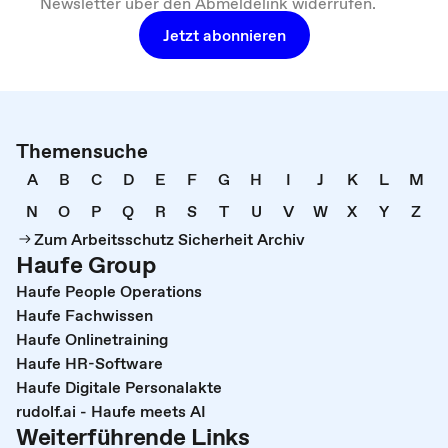
Newsletter über den Abmeldelink widerrufen.
Jetzt abonnieren
Themensuche
A
B
C
D
E
F
G
H
I
J
K
L
M
N
O
P
Q
R
S
T
U
V
W
X
Y
Z
Zum Arbeitsschutz Sicherheit Archiv
Haufe Group
Haufe People Operations
Haufe Fachwissen
Haufe Onlinetraining
Haufe HR-Software
Haufe Digitale Personalakte
rudolf.ai - Haufe meets AI
Weiterführende Links