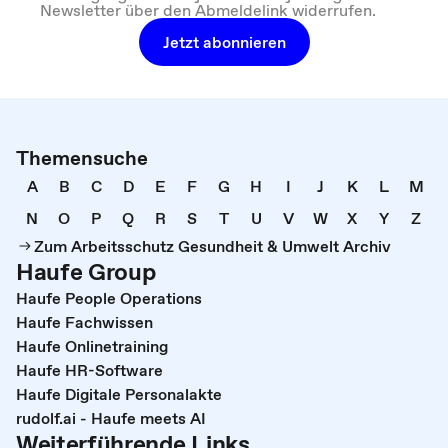
Newsletter über den Abmeldelink widerrufen.
Jetzt abonnieren
Themensuche
A
B
C
D
E
F
G
H
I
J
K
L
M
N
O
P
Q
R
S
T
U
V
W
X
Y
Z
Zum Arbeitsschutz Gesundheit & Umwelt Archiv
Haufe Group
Haufe People Operations
Haufe Fachwissen
Haufe Onlinetraining
Haufe HR-Software
Haufe Digitale Personalakte
rudolf.ai - Haufe meets AI
Weiterführende Links