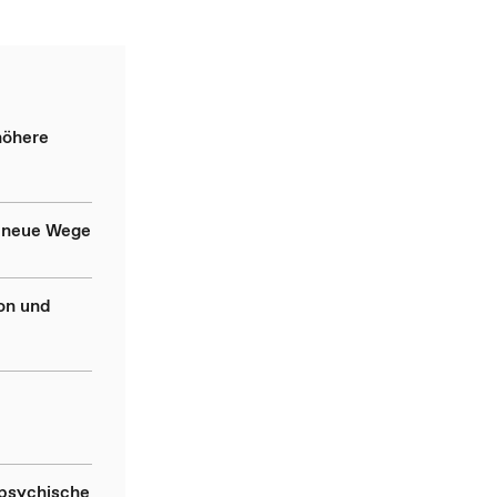
höhere
t neue Wege
on und
 psychische