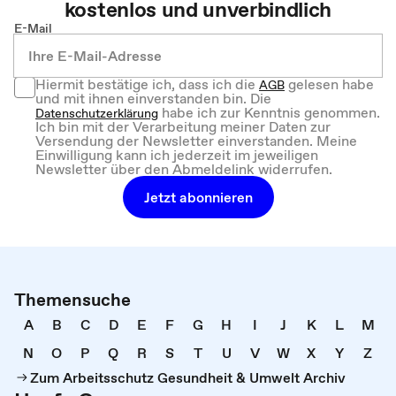
kostenlos und unverbindlich
E-Mail
Hiermit bestätige ich, dass ich die
gelesen habe
AGB
und mit ihnen einverstanden bin. Die
habe ich zur Kenntnis genommen.
Datenschutzerklärung
Ich bin mit der Verarbeitung meiner Daten zur
Versendung der Newsletter einverstanden. Meine
Einwilligung kann ich jederzeit im jeweiligen
Newsletter über den Abmeldelink widerrufen.
Jetzt abonnieren
Themensuche
A
B
C
D
E
F
G
H
I
J
K
L
M
N
O
P
Q
R
S
T
U
V
W
X
Y
Z
Zum Arbeitsschutz Gesundheit & Umwelt Archiv