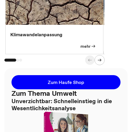
Klimawandelanpassung
Klimastrat
Pflichtübu
mehr
Zum Haufe Shop
Zum Thema Umwelt
Unverzichtbar: Schnelleinstieg in die
Wesentlichkeitsanalyse