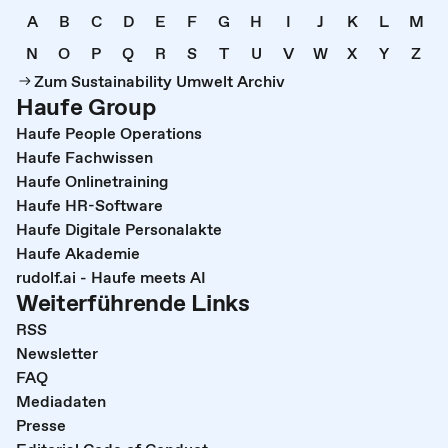
A
B
C
D
E
F
G
H
I
J
K
L
M
N
O
P
Q
R
S
T
U
V
W
X
Y
Z
Zum Sustainability Umwelt Archiv
Haufe Group
Haufe People Operations
Haufe Fachwissen
Haufe Onlinetraining
Haufe HR-Software
Haufe Digitale Personalakte
Haufe Akademie
rudolf.ai - Haufe meets AI
Weiterführende Links
RSS
Newsletter
FAQ
Mediadaten
Presse