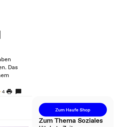
d
aben
en. Das
chem
4
Zum Haufe Shop
Zum Thema Soziales