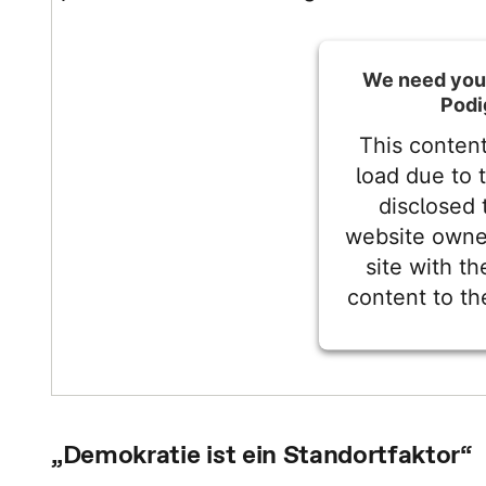
We need your
Podi
This content
load due to t
disclosed 
website owne
site with th
content to the
Powered by
Userc
„Demokratie ist ein Standortfaktor“