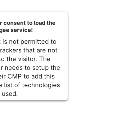
 consent to load the
gee service!
 is not permitted to
rackers that are not
to the visitor. The
r needs to setup the
eir CMP to add this
 list of technologies
used.
entrics Consent Management
Platform