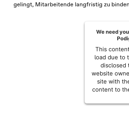
gelingt, Mitarbeitende langfristig zu binden
We need your
Podi
This content
load due to 
disclosed 
website owne
site with t
content to th
Powered by
Userc