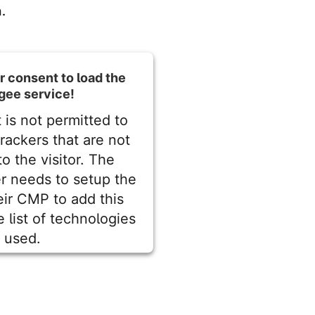
.
 consent to load the
gee service!
 is not permitted to
trackers that are not
to the visitor. The
r needs to setup the
heir CMP to add this
e list of technologies
used.
entrics Consent Management
Platform