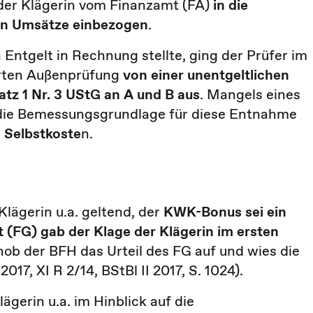
der Klägerin vom Finanzamt (FA)
in die
en Umsätze einbezogen
.
ntgelt in Rechnung stellte, ging der Prüfer im
hrten Außenprüfung
von einer unentgeltlichen
tz 1 Nr. 3 UStG an A und B aus
. Mangels eines
 die Bemessungsgrundlage für diese Entnahme
 Selbstkoste
n.
lägerin u.a. geltend, der
KWK-Bonus sei ein
t (FG) gab der Klage der Klägerin im
ersten
 hob der BFH das Urteil des FG auf und wies die
017, XI R 2/14, BStBl II 2017, S. 1024).
ägerin u.a. im Hinblick auf die