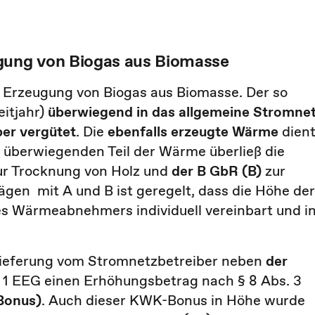
ugung von Biogas aus Biomasse
r Erzeugung von Biogas aus Biomasse. Der so
eitjahr)
überwiegend in das allgemeine Stromne
er vergütet
. Die
ebenfalls erzeugte Wärme
dien
 überwiegenden Teil der Wärme überließ die
ur Trocknung von Holz und
der B GbR (B)
zur
rägen mit A und B ist geregelt, dass die Höhe der
es Wärmeabnehmers individuell vereinbart und i
omlieferung vom Stromnetzbetreiber neben
der
 1 EEG einen Erhöhungsbetrag nach § 8 Abs. 3
Bonus)
. Auch dieser KWK-Bonus in Höhe wurde