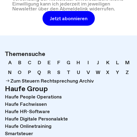
Einwilligung kann ich jederzeit im jeweiligen
Newsletter über den Abmeldelink widerrufen.
Jetzt abonnieren
Themensuche
A
B
C
D
E
F
G
H
I
J
K
L
M
N
O
P
Q
R
S
T
U
V
W
X
Y
Z
Zum Steuern Rechtsprechung Archiv
Haufe Group
Haufe People Operations
Haufe Fachwissen
Haufe HR-Software
Haufe Digitale Personalakte
Haufe Onlinetraining
Smartsteuer