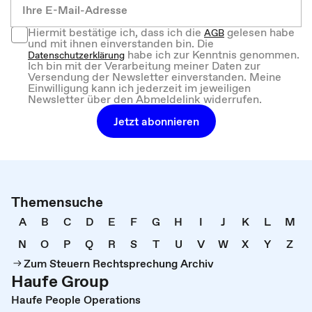
Hiermit bestätige ich, dass ich die
gelesen habe
AGB
und mit ihnen einverstanden bin. Die
habe ich zur Kenntnis genommen.
Datenschutzerklärung
Ich bin mit der Verarbeitung meiner Daten zur
Versendung der Newsletter einverstanden. Meine
Einwilligung kann ich jederzeit im jeweiligen
Newsletter über den Abmeldelink widerrufen.
Jetzt abonnieren
Themensuche
A
B
C
D
E
F
G
H
I
J
K
L
M
N
O
P
Q
R
S
T
U
V
W
X
Y
Z
Zum Steuern Rechtsprechung Archiv
Haufe Group
Haufe People Operations