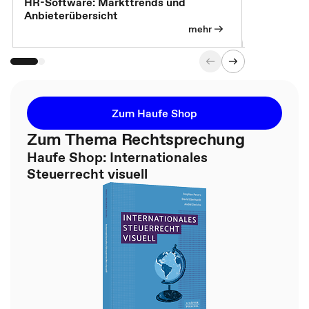
7 Effizien
HR-Software: Markttrends und
Anbieterübersicht
mehr
Zum Haufe Shop
Zum Thema Rechtsprechung
Haufe Shop: Internationales
Steuerrecht visuell