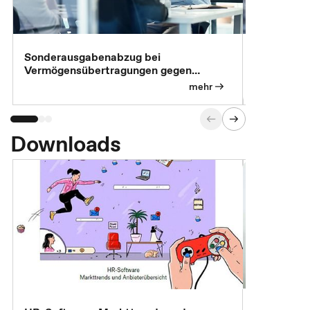
Sonderausgabenabzug bei
Gesonderte
Vermögensübertragungen gegen
Feststellu
Versorgungsleistungen
Exklusivb
mehr
Downloads