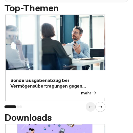
Top-Themen
Sonderausgabenabzug bei
Gesonderte
Vermögensübertragungen gegen
Feststellu
Versorgungsleistungen
Exklusivb
mehr
Downloads