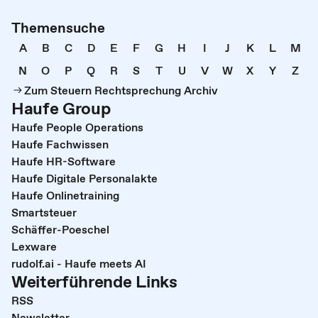
Themensuche
A
B
C
D
E
F
G
H
I
J
K
L
M
N
O
P
Q
R
S
T
U
V
W
X
Y
Z
Zum Steuern Rechtsprechung Archiv
Haufe Group
Haufe People Operations
Haufe Fachwissen
Haufe HR-Software
Haufe Digitale Personalakte
Haufe Onlinetraining
Smartsteuer
Schäffer-Poeschel
Lexware
rudolf.ai - Haufe meets AI
Weiterführende Links
RSS
Newsletter