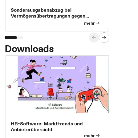
Sonderausgabenabzug bei
Gesonderte
Vermögensübertragungen gegen
Feststellu
Versorgungsleistungen
Exklusivb
mehr
Downloads
7 Effizien
HR-Software: Markttrends und
Anbieterübersicht
mehr