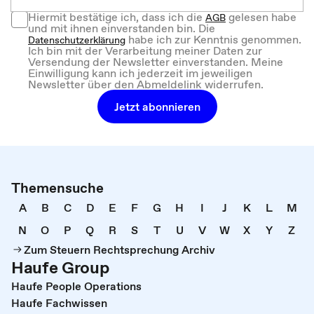
Hiermit bestätige ich, dass ich die
gelesen habe
AGB
und mit ihnen einverstanden bin. Die
habe ich zur Kenntnis genommen.
Datenschutzerklärung
Ich bin mit der Verarbeitung meiner Daten zur
Versendung der Newsletter einverstanden. Meine
Einwilligung kann ich jederzeit im jeweiligen
Newsletter über den Abmeldelink widerrufen.
Jetzt abonnieren
Themensuche
A
B
C
D
E
F
G
H
I
J
K
L
M
N
O
P
Q
R
S
T
U
V
W
X
Y
Z
Zum Steuern Rechtsprechung Archiv
Haufe Group
Haufe People Operations
Haufe Fachwissen