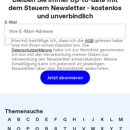
dem
Steuern
Newsletter - kostenlos
und unverbindlich
E-Mail
Hiermit bestätige ich, dass ich die
gelesen habe
AGB
und mit ihnen einverstanden bin. Die
habe ich zur Kenntnis genommen.
Datenschutzerklärung
Ich bin mit der Verarbeitung meiner Daten zur
Versendung der Newsletter einverstanden. Meine
Einwilligung kann ich jederzeit im jeweiligen
Newsletter über den Abmeldelink widerrufen.
Jetzt abonnieren
Themensuche
A
B
C
D
E
F
G
H
I
J
K
L
M
N
O
P
Q
R
S
T
U
V
W
X
Y
Z