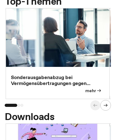
Top-Themen
Sonderausgabenabzug bei
Gesonderte
Vermögensübertragungen gegen
Feststellu
Versorgungsleistungen
Exklusivb
mehr
Downloads