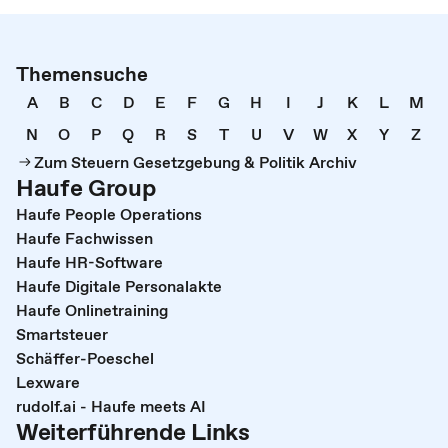
Themensuche
A
B
C
D
E
F
G
H
I
J
K
L
M
N
O
P
Q
R
S
T
U
V
W
X
Y
Z
Zum Steuern Gesetzgebung & Politik Archiv
Haufe Group
Haufe People Operations
Haufe Fachwissen
Haufe HR-Software
Haufe Digitale Personalakte
Haufe Onlinetraining
Smartsteuer
Schäffer-Poeschel
Lexware
rudolf.ai - Haufe meets AI
Weiterführende Links