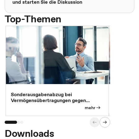
und starten Sie die Diskussion
Top-Themen
Sonderausgabenabzug bei
Gesonderte
Vermögensübertragungen gegen
Feststellu
Versorgungsleistungen
Exklusivb
mehr
Downloads