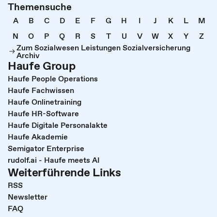
Themensuche
A
B
C
D
E
F
G
H
I
J
K
L
M
N
O
P
Q
R
S
T
U
V
W
X
Y
Z
Zum Sozialwesen Leistungen Sozialversicherung
Archiv
Haufe Group
Haufe People Operations
Haufe Fachwissen
Haufe Onlinetraining
Haufe HR-Software
Haufe Digitale Personalakte
Haufe Akademie
Semigator Enterprise
rudolf.ai - Haufe meets AI
Weiterführende Links
RSS
Newsletter
FAQ