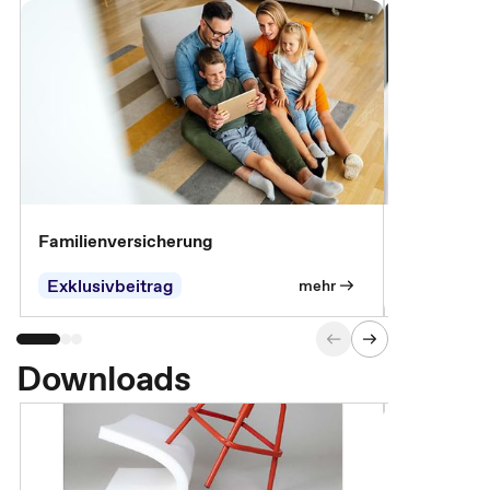
Familienversicherung
Arbeitsunf
Entgeltfor
Exklusivbeitrag
Exklusivb
mehr
Downloads