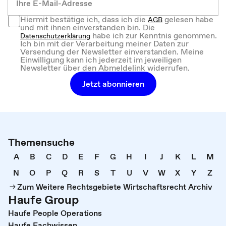
Hiermit bestätige ich, dass ich die
gelesen habe
AGB
und mit ihnen einverstanden bin. Die
habe ich zur Kenntnis genommen.
Datenschutzerklärung
Ich bin mit der Verarbeitung meiner Daten zur
Versendung der Newsletter einverstanden. Meine
Einwilligung kann ich jederzeit im jeweiligen
Newsletter über den Abmeldelink widerrufen.
Jetzt abonnieren
Themensuche
A
B
C
D
E
F
G
H
I
J
K
L
M
N
O
P
Q
R
S
T
U
V
W
X
Y
Z
Zum Weitere Rechtsgebiete Wirtschaftsrecht Archiv
Haufe Group
Haufe People Operations
Haufe Fachwissen