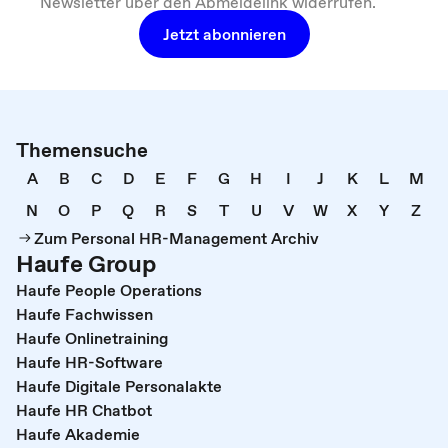
Newsletter über den Abmeldelink widerrufen.
Jetzt abonnieren
Themensuche
A
B
C
D
E
F
G
H
I
J
K
L
M
N
O
P
Q
R
S
T
U
V
W
X
Y
Z
Zum Personal HR-Management Archiv
Haufe Group
Haufe People Operations
Haufe Fachwissen
Haufe Onlinetraining
Haufe HR-Software
Haufe Digitale Personalakte
Haufe HR Chatbot
Haufe Akademie