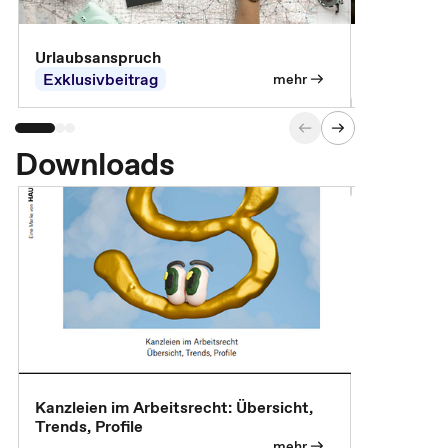
Urlaubsanspruch
Ferienjobb
Exklusivbeitrag
Exklusivb
mehr
Downloads
Kanzleien im Arbeitsrecht: Übersicht,
MBA, Maste
Trends, Profile
für die KI-
mehr