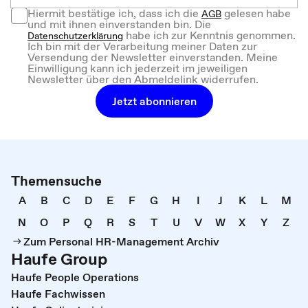
Hiermit bestätige ich, dass ich die
gelesen habe
AGB
und mit ihnen einverstanden bin. Die
habe ich zur Kenntnis genommen.
Datenschutzerklärung
Ich bin mit der Verarbeitung meiner Daten zur
Versendung der Newsletter einverstanden. Meine
Einwilligung kann ich jederzeit im jeweiligen
Newsletter über den Abmeldelink widerrufen.
Jetzt abonnieren
Themensuche
A
B
C
D
E
F
G
H
I
J
K
L
M
N
O
P
Q
R
S
T
U
V
W
X
Y
Z
Zum Personal HR-Management Archiv
Haufe Group
Haufe People Operations
Haufe Fachwissen