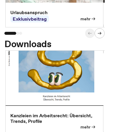
Urlaubsanspruch
Ferienjobb
Exklusivbeitrag
Exklusivb
mehr
Downloads
Kanzleien im Arbeitsrecht: Übersicht,
MBA, Maste
Trends, Profile
für die KI-
mehr