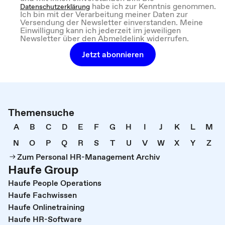
habe ich zur Kenntnis genommen.
Datenschutzerklärung
Ich bin mit der Verarbeitung meiner Daten zur
Versendung der Newsletter einverstanden. Meine
Einwilligung kann ich jederzeit im jeweiligen
Newsletter über den Abmeldelink widerrufen.
Jetzt abonnieren
Themensuche
A
B
C
D
E
F
G
H
I
J
K
L
M
N
O
P
Q
R
S
T
U
V
W
X
Y
Z
Zum Personal HR-Management Archiv
Haufe Group
Haufe People Operations
Haufe Fachwissen
Haufe Onlinetraining
Haufe HR-Software