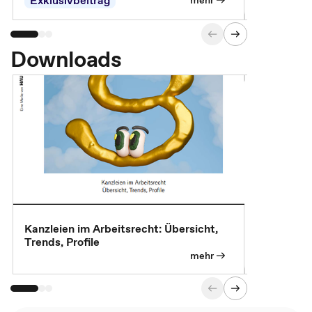
Downloads
Kanzleien im Arbeitsrecht: Übersicht,
MBA, Maste
Trends, Profile
für die KI-
mehr