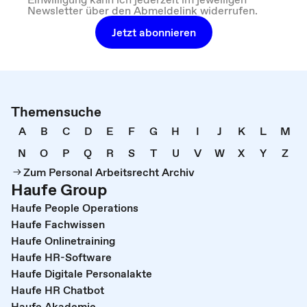
Newsletter über den Abmeldelink widerrufen.
Jetzt abonnieren
Themensuche
A
B
C
D
E
F
G
H
I
J
K
L
M
N
O
P
Q
R
S
T
U
V
W
X
Y
Z
Zum Personal Arbeitsrecht Archiv
Haufe Group
Haufe People Operations
Haufe Fachwissen
Haufe Onlinetraining
Haufe HR-Software
Haufe Digitale Personalakte
Haufe HR Chatbot
Haufe Akademie